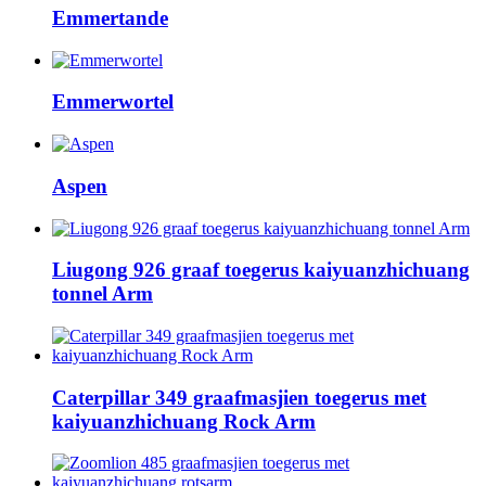
Emmertande
Emmerwortel
Aspen
Liugong 926 graaf toegerus kaiyuanzhichuang
tonnel Arm
Caterpillar 349 graafmasjien toegerus met
kaiyuanzhichuang Rock Arm