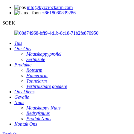
info@kyzcrockarm.com
+8618080839286
SOEK
Tuis
Oor Ons
Maatskappyprofiel
Sertifikate
Produkte
Rotsarm
Hamerarm
Tonnelarm
Verbruikbare goedere
Ons Diens
Gevalle
Nuus
Maatskappy Nuus
Bedryfsnuus
Produk Nuus
Kontak Ons