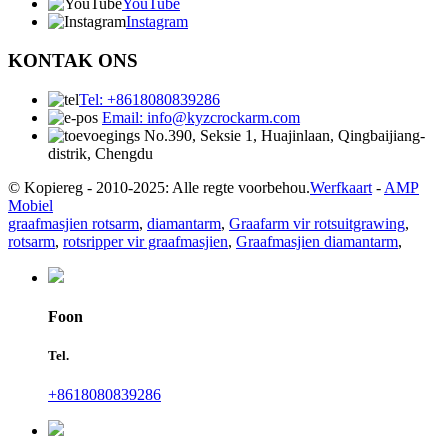
YouTube
Instagram
KONTAK ONS
Tel: +8618080839286
Email: info@kyzcrockarm.com
No.390, Seksie 1, Huajinlaan, Qingbaijiang-
distrik, Chengdu
© Kopiereg - 2010-2025: Alle regte voorbehou.
Werfkaart
-
AMP
Mobiel
graafmasjien rotsarm
,
diamantarm
,
Graafarm vir rotsuitgrawing
,
rotsarm
,
rotsripper vir graafmasjien
,
Graafmasjien diamantarm
,
Foon
Tel.
+8618080839286