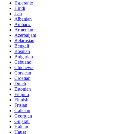
Esperanto
Hindi
Lao
Albanian
Amharic
Armenian
Azerbaijani
Belarusian
Bengali
Bosnian
Bulgarian
Cebuano
Chichewa
Corsican
Croatian
Dutch
Estonian
Filipino
Finnish
Frisian
Galician
Georgian
Gujarati
Haitian
Hausa