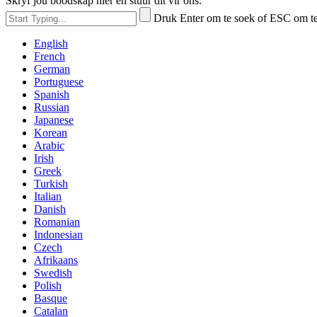
Skryf jou boodskap hier en stuur dit vir ons.
Druk Enter om te soek of ESC om te 
English
French
German
Portuguese
Spanish
Russian
Japanese
Korean
Arabic
Irish
Greek
Turkish
Italian
Danish
Romanian
Indonesian
Czech
Afrikaans
Swedish
Polish
Basque
Catalan