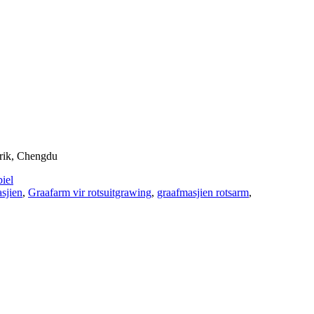
trik, Chengdu
iel
asjien
,
Graafarm vir rotsuitgrawing
,
graafmasjien rotsarm
,