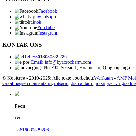
Facebook
whatsapp
tiktok
YouTube
Instagram
KONTAK ONS
Tel: +8618080839286
Email: info@kyzcrockarm.com
No.390, Seksie 1, Huajinlaan, Qingbaijiang-dis
© Kopiereg - 2010-2025: Alle regte voorbehou.
Werfkaart
-
AMP Mob
Graafmasjien diamantarm
,
rotsarm
,
diamantarm
,
rotsripper vir graafm
Foon
Tel.
+8618080839286