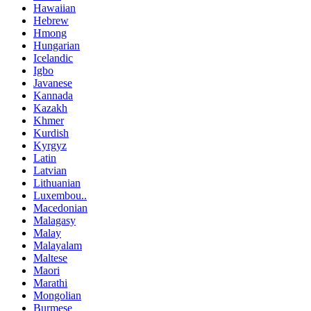
Hawaiian
Hebrew
Hmong
Hungarian
Icelandic
Igbo
Javanese
Kannada
Kazakh
Khmer
Kurdish
Kyrgyz
Latin
Latvian
Lithuanian
Luxembou..
Macedonian
Malagasy
Malay
Malayalam
Maltese
Maori
Marathi
Mongolian
Burmese