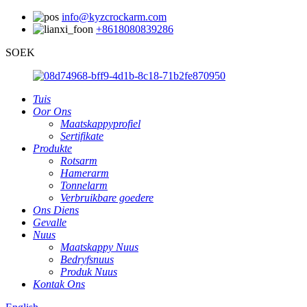
info@kyzcrockarm.com
+8618080839286
SOEK
Tuis
Oor Ons
Maatskappyprofiel
Sertifikate
Produkte
Rotsarm
Hamerarm
Tonnelarm
Verbruikbare goedere
Ons Diens
Gevalle
Nuus
Maatskappy Nuus
Bedryfsnuus
Produk Nuus
Kontak Ons