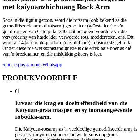
met kaiyuanzhichuang Rock Arm
Soos in die figuur getoon, word die rotsarm (ook bekend as die
gemodifiseerde arm of rotsarm) gemonteer (geïnstalleer) op 'n
graafmasjien van Caterpillar 349. Dit het goeie voordele vir die
verwydering van harde klei, verweerde rots, moddersteen, ens. Dit
word al 14 jaar in nie-plofbare (nie-plofbare) konstruksie gebruik.
Onder dieselfde werksomstandighede is die effek baie hoër as dié
van 'n breekhamer, en die mislukkingskoers is laer.
Stuur e-pos aan ons
Whatsapp
PRODUKVOORDELE
01
Ervaar die krag en doeltreffendheid van die
Kaiyuan-graafmasjien en sy toonaangewende
robotika-arm.
Die Kaiyuan-rotsarm, as 'n veeldoelige gemodifiseerde arm, is
geskik vir mynbou sonder skietwerk, soos oopgroef-