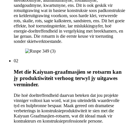
steenkoolmyne, aluminiummyne, fosfaatmyne,
sandgoudmyne, kwartsmyne, ens. Dit is ook geskik vir
rotsuitgrawing wat in basiese konstruksie soos padkonstruksie
en kelderuitgrawing voorkom, soos harde klei, verweerde
rots, skalie, rots, sagte kalksteen, sandsteen, ens. Dit het goeie
effekte, hoë toerustingsterkte, lae mislukkingsyfer, hoë
energie-doeltreffendheid in vergelyking met breekhamers, en
lae geraas. Die rotsarm is die eerste keuse vir toerusting
sonder skietwerktoestande.
02
Met die Kaiyuan-graafmasjien se rotsarm kan
jy produktiwiteit verhoog terwyl jy uitgawes
verminder.
Die hoë doeltreffendheid daarvan beteken dat jou projekte
vinniger voltooi kan word, wat jou uiteindelik waardevolle
tyd en hulpbronne bespaar. Maak gereed om dramatiese
verbeterings in konstruksieproduktiwiteit te sien met die
Kaiyuan Graafmasjien-rotsarm, wat dit ideaal maak vir
kontrakteurs en konstruksieprofessionele persone.