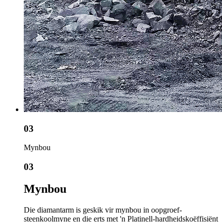
03
Mynbou
03
Mynbou
Die diamantarm is geskik vir mynbou in oopgroef-
steenkoolmyne en die erts met 'n Platinell-hardheidskoëffisiënt