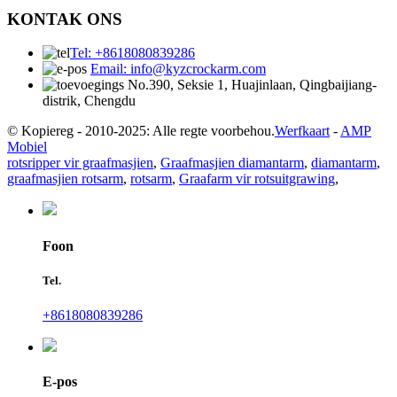
KONTAK ONS
Tel: +8618080839286
Email: info@kyzcrockarm.com
No.390, Seksie 1, Huajinlaan, Qingbaijiang-
distrik, Chengdu
© Kopiereg - 2010-2025: Alle regte voorbehou.
Werfkaart
-
AMP
Mobiel
rotsripper vir graafmasjien
,
Graafmasjien diamantarm
,
diamantarm
,
graafmasjien rotsarm
,
rotsarm
,
Graafarm vir rotsuitgrawing
,
Foon
Tel.
+8618080839286
E-pos