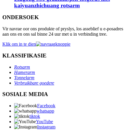
kaiyuanzhichuang rotsarm
ONDERSOEK
Vir navrae oor ons produkte of pryslys, los asseblief u e-posadres
aan ons en ons sal binne 24 uur met u in verbinding tree.
Klik om in te dien
KLASSIFIKASIE
Rotsarm
Hamerarm
Tonnelarm
Verbruikbare goedere
SOSIALE MEDIA
Facebook
whatsapp
tiktok
YouTube
Instagram