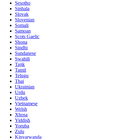
Sesotho
Sinhala
Slovak
Slovenian
Somali
Samoan
Scots Gaelic
Shona
Sindhi
Sundanese
Swahili
Tajik
Tamil
Telugu
Thai
Ukrainian
Urdu
Uzbek
Vietnamese
Welsh
Xhosa
Yiddish
Yoruba
Zulu
Kinyarwanda