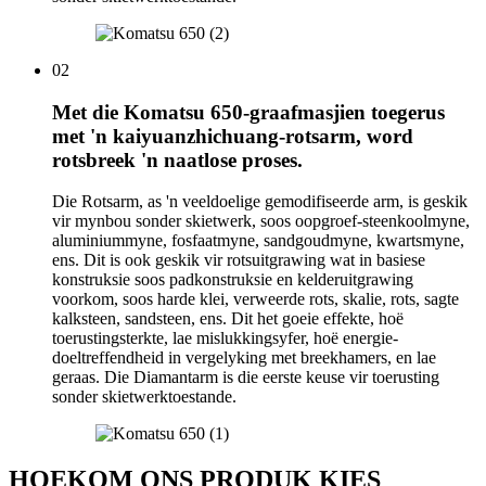
02
Met die Komatsu 650-graafmasjien toegerus
met 'n kaiyuanzhichuang-rotsarm, word
rotsbreek 'n naatlose proses.
Die Rotsarm, as 'n veeldoelige gemodifiseerde arm, is geskik
vir mynbou sonder skietwerk, soos oopgroef-steenkoolmyne,
aluminiummyne, fosfaatmyne, sandgoudmyne, kwartsmyne,
ens. Dit is ook geskik vir rotsuitgrawing wat in basiese
konstruksie soos padkonstruksie en kelderuitgrawing
voorkom, soos harde klei, verweerde rots, skalie, rots, sagte
kalksteen, sandsteen, ens. Dit het goeie effekte, hoë
toerustingsterkte, lae mislukkingsyfer, hoë energie-
doeltreffendheid in vergelyking met breekhamers, en lae
geraas. Die Diamantarm is die eerste keuse vir toerusting
sonder skietwerktoestande.
HOEKOM ONS PRODUK KIES