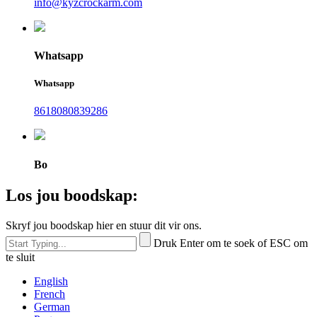
info@kyzcrockarm.com
Whatsapp
Whatsapp
8618080839286
Bo
Los jou boodskap:
Skryf jou boodskap hier en stuur dit vir ons.
Druk Enter om te soek of ESC om
te sluit
English
French
German