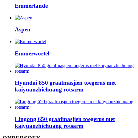
Emmertande
Aspen
Emmerwortel
Hyundai 850 graafmasjien toegerus met
kaiyuanzhichuang rotsarm
Lingong 650 graafmasjien toegerus met
kaiyuanzhichuang rotsarm