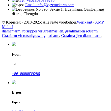
Tel: +8618080839286
Email: info@kyzcrockarm.com
No.390, Seksie 1, Huajinlaan, Qingbaijiang-
distrik, Chengdu
© Kopiereg - 2010-2025: Alle regte voorbehou.
Werfkaart
-
AMP
Mobiel
diamantarm
,
rotsripper vir graafmasjien
,
graafmasjien rotsarm
,
Graafarm vir rotsuitgrawing
,
rotsarm
,
Graafmasjien diamantarm
,
Foon
Tel.
+8618080839286
E-pos
E-pos