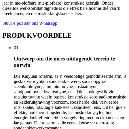
jaar in nie-plofbare (nie-plofbare) konstruksie gebruik. Onder
dieselfde werksomstandighede is die effek baie hoër as dié van 'n
breekhamer, en die mislukkingskoers is laer.
Stuur e-pos aan ons
Whatsapp
PRODUKVOORDELE
01
Ontwerp om die mees uitdagende terrein te
oorwin
Die Kaiyuan-rotsarm, as 'n veeldoelige gemodifiseerde arm, is
geskik vir mynbou sonder skietwerk, soos oopgroef-
steenkoolmyne, aluminiummyne, fosfaatmyne,
sandgoudmyne, kwartsmyne, ens. Dit is ook geskik vir
rotsuitgrawing wat in basiese konstruksie soos padkonstruksie
en kelderuitgrawing voorkom, soos harde klei, verweerde
rots, skalie, rots, sagte kalksteen, sandsteen, ens. Dit het goeie
effekte, hoë toerustingsterkte, lae mislukkingsyfer, hoë
energie-doeltreffendheid in vergelyking met breekhamers, en
lae geraas. Die rotsarm is die eerste keuse vir toerusting
sonder skietwerktoestande.