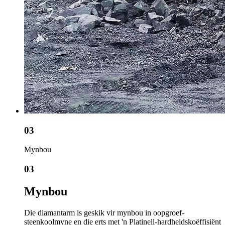
03
Mynbou
03
Mynbou
Die diamantarm is geskik vir mynbou in oopgroef-
steenkoolmyne en die erts met 'n Platinell-hardheidskoëffisiënt