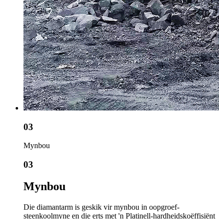
03
Mynbou
03
Mynbou
Die diamantarm is geskik vir mynbou in oopgroef-
steenkoolmyne en die erts met 'n Platinell-hardheidskoëffisiënt