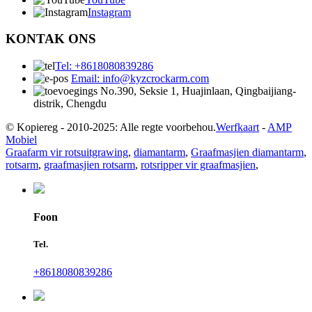
Instagram
KONTAK ONS
Tel: +8618080839286
Email: info@kyzcrockarm.com
No.390, Seksie 1, Huajinlaan, Qingbaijiang-
distrik, Chengdu
© Kopiereg - 2010-2025: Alle regte voorbehou.
Werfkaart
-
AMP
Mobiel
Graafarm vir rotsuitgrawing
,
diamantarm
,
Graafmasjien diamantarm
,
rotsarm
,
graafmasjien rotsarm
,
rotsripper vir graafmasjien
,
Foon
Tel.
+8618080839286