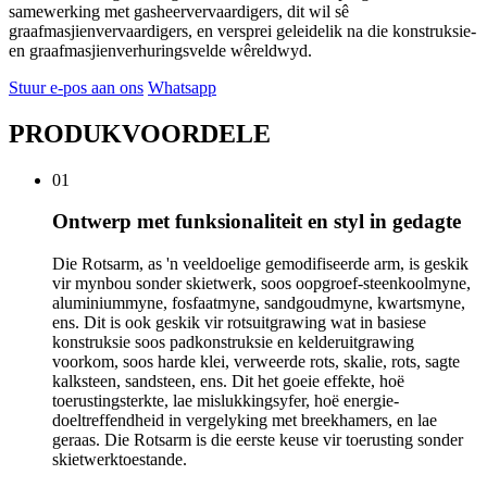
samewerking met gasheervervaardigers, dit wil sê
graafmasjienvervaardigers, en versprei geleidelik na die konstruksie-
en graafmasjienverhuringsvelde wêreldwyd.
Stuur e-pos aan ons
Whatsapp
PRODUKVOORDELE
01
Ontwerp met funksionaliteit en styl in gedagte
Die Rotsarm, as 'n veeldoelige gemodifiseerde arm, is geskik
vir mynbou sonder skietwerk, soos oopgroef-steenkoolmyne,
aluminiummyne, fosfaatmyne, sandgoudmyne, kwartsmyne,
ens. Dit is ook geskik vir rotsuitgrawing wat in basiese
konstruksie soos padkonstruksie en kelderuitgrawing
voorkom, soos harde klei, verweerde rots, skalie, rots, sagte
kalksteen, sandsteen, ens. Dit het goeie effekte, hoë
toerustingsterkte, lae mislukkingsyfer, hoë energie-
doeltreffendheid in vergelyking met breekhamers, en lae
geraas. Die Rotsarm is die eerste keuse vir toerusting sonder
skietwerktoestande.