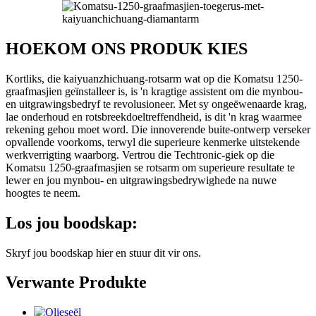
HOEKOM ONS PRODUK KIES
Kortliks, die kaiyuanzhichuang-rotsarm wat op die Komatsu 1250-
graafmasjien geïnstalleer is, is 'n kragtige assistent om die mynbou-
en uitgrawingsbedryf te revolusioneer. Met sy ongeëwenaarde krag,
lae onderhoud en rotsbreekdoeltreffendheid, is dit 'n krag waarmee
rekening gehou moet word. Die innoverende buite-ontwerp verseker
opvallende voorkoms, terwyl die superieure kenmerke uitstekende
werkverrigting waarborg. Vertrou die Techtronic-giek op die
Komatsu 1250-graafmasjien se rotsarm om superieure resultate te
lewer en jou mynbou- en uitgrawingsbedrywighede na nuwe
hoogtes te neem.
Los jou boodskap:
Skryf jou boodskap hier en stuur dit vir ons.
Verwante Produkte