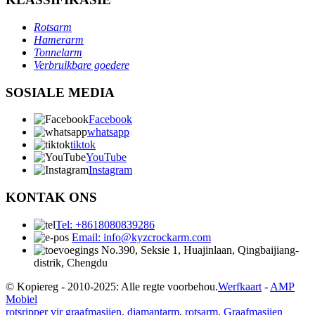
Rotsarm
Hamerarm
Tonnelarm
Verbruikbare goedere
SOSIALE MEDIA
Facebook
whatsapp
tiktok
YouTube
Instagram
KONTAK ONS
Tel: +8618080839286
Email: info@kyzcrockarm.com
No.390, Seksie 1, Huajinlaan, Qingbaijiang-
distrik, Chengdu
© Kopiereg - 2010-2025: Alle regte voorbehou.
Werfkaart
-
AMP
Mobiel
rotsripper vir graafmasjien
,
diamantarm
,
rotsarm
,
Graafmasjien