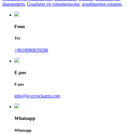
diamantarm
,
Graafarm vir rotsuitgrawing
,
graafmasjien rotsarm
,
Foon
Tel.
+8618080839286
E-pos
E-pos
info@kyzcrockarm.com
Whatsapp
Whatsapp