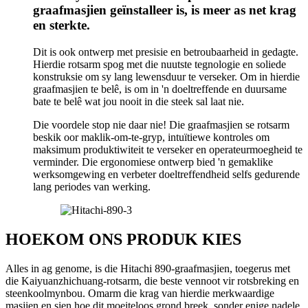
graafmasjien geïnstalleer is, is meer as net krag
en sterkte.
Dit is ook ontwerp met presisie en betroubaarheid in gedagte.
Hierdie rotsarm spog met die nuutste tegnologie en soliede
konstruksie om sy lang lewensduur te verseker. Om in hierdie
graafmasjien te belê, is om in 'n doeltreffende en duursame
bate te belê wat jou nooit in die steek sal laat nie.
Die voordele stop nie daar nie! Die graafmasjien se rotsarm
beskik oor maklik-om-te-gryp, intuïtiewe kontroles om
maksimum produktiwiteit te verseker en operateurmoegheid te
verminder. Die ergonomiese ontwerp bied 'n gemaklike
werksomgewing en verbeter doeltreffendheid selfs gedurende
lang periodes van werking.
HOEKOM ONS PRODUK KIES
Alles in ag genome, is die Hitachi 890-graafmasjien, toegerus met
die Kaiyuanzhichuang-rotsarm, die beste vennoot vir rotsbreking en
steenkoolmynbou. Omarm die krag van hierdie merkwaardige
masjien en sien hoe dit moeiteloos grond breek, sonder enige nadele.