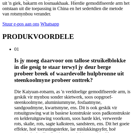
uit 'n giek, bakarm en losmaakhaak. Hierdie gemodifiseerde arm het
ontstaan ​​uit die toepassing in China en het sedertdien die metode
van rotsmynbou verander.
Stuur e-pos aan ons
Whatsapp
PRODUKVOORDELE
01
Is jy moeg daarvoor om tallose struikelblokke
in die gesig te staar terwyl jy deur berge
probeer breek of waardevolle hulpbronne uit
steenkoolmyne probeer onttrek?
Die Kaiyuan-rotsarm, as 'n veeldoelige gemodifiseerde arm, is
geskik vir mynbou sonder skietwerk, soos oopgroef-
steenkoolmyne, aluminiummyne, fosfaatmyne,
sandgoudmyne, kwartsmyne, ens. Dit is ook geskik vir
rotsuitgrawing wat in basiese konstruksie soos padkonstruksie
en kelderuitgrawing voorkom, soos harde klei, verweerde
rots, skalie, rots, sagte kalksteen, sandsteen, ens. Dit het goeie
effekte, hoë toerustingsterkte, lae mislukkingsyfer, hoë