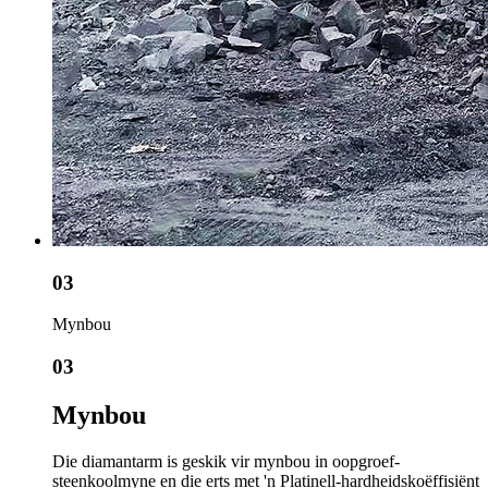
03
Mynbou
03
Mynbou
Die diamantarm is geskik vir mynbou in oopgroef-
steenkoolmyne en die erts met 'n Platinell-hardheidskoëffisiënt