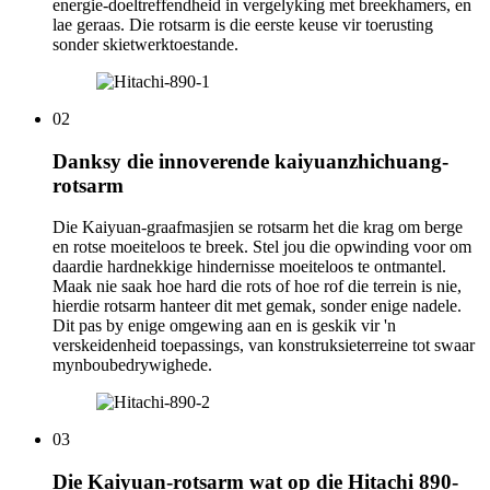
energie-doeltreffendheid in vergelyking met breekhamers, en
lae geraas. Die rotsarm is die eerste keuse vir toerusting
sonder skietwerktoestande.
02
Danksy die innoverende kaiyuanzhichuang-
rotsarm
Die Kaiyuan-graafmasjien se rotsarm het die krag om berge
en rotse moeiteloos te breek. Stel jou die opwinding voor om
daardie hardnekkige hindernisse moeiteloos te ontmantel.
Maak nie saak hoe hard die rots of hoe rof die terrein is nie,
hierdie rotsarm hanteer dit met gemak, sonder enige nadele.
Dit pas by enige omgewing aan en is geskik vir 'n
verskeidenheid toepassings, van konstruksieterreine tot swaar
mynboubedrywighede.
03
Die Kaiyuan-rotsarm wat op die Hitachi 890-