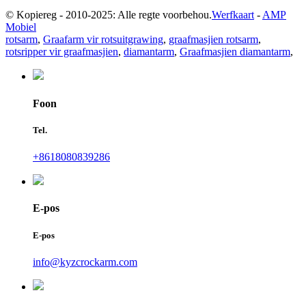
© Kopiereg - 2010-2025: Alle regte voorbehou.
Werfkaart
-
AMP
Mobiel
rotsarm
,
Graafarm vir rotsuitgrawing
,
graafmasjien rotsarm
,
rotsripper vir graafmasjien
,
diamantarm
,
Graafmasjien diamantarm
,
Foon
Tel.
+8618080839286
E-pos
E-pos
info@kyzcrockarm.com