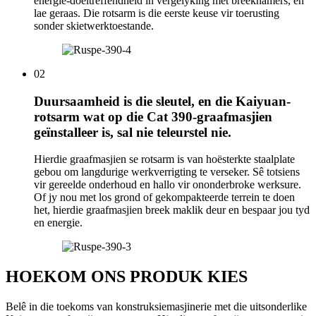
energie-doeltreffendheid in vergelyking met breekhamers, en
lae geraas. Die rotsarm is die eerste keuse vir toerusting
sonder skietwerktoestande.
02
Duursaamheid is die sleutel, en die Kaiyuan-
rotsarm wat op die Cat 390-graafmasjien
geïnstalleer is, sal nie teleurstel nie.
Hierdie graafmasjien se rotsarm is van hoësterkte staalplate
gebou om langdurige werkverrigting te verseker. Sê totsiens
vir gereelde onderhoud en hallo vir ononderbroke werksure.
Of jy nou met los grond of gekompakteerde terrein te doen
het, hierdie graafmasjien breek maklik deur en bespaar jou tyd
en energie.
HOEKOM ONS PRODUK KIES
Belê in die toekoms van konstruksiemasjinerie met die uitsonderlike