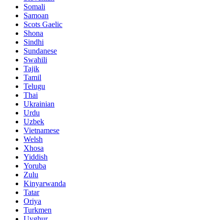
Somali
Samoan
Scots Gaelic
Shona
Sindhi
Sundanese
Swahili
Tajik
Tamil
Telugu
Thai
Ukrainian
Urdu
Uzbek
Vietnamese
Welsh
Xhosa
Yiddish
Yoruba
Zulu
Kinyarwanda
Tatar
Oriya
Turkmen
Uyghur