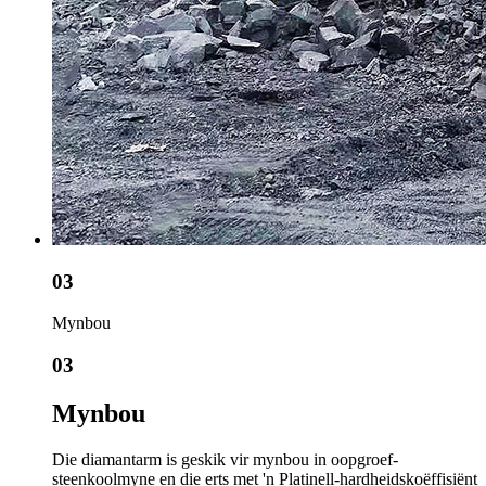
03
Mynbou
03
Mynbou
Die diamantarm is geskik vir mynbou in oopgroef-
steenkoolmyne en die erts met 'n Platinell-hardheidskoëffisiënt