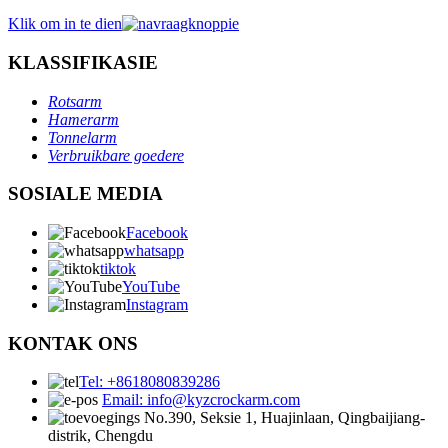
Klik om in te dien
KLASSIFIKASIE
Rotsarm
Hamerarm
Tonnelarm
Verbruikbare goedere
SOSIALE MEDIA
Facebook
whatsapp
tiktok
YouTube
Instagram
KONTAK ONS
Tel: +8618080839286
Email: info@kyzcrockarm.com
No.390, Seksie 1, Huajinlaan, Qingbaijiang-
distrik, Chengdu