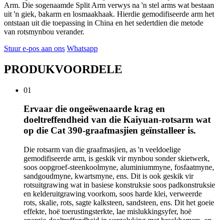
Arm. Die sogenaamde Split Arm verwys na 'n stel arms wat bestaan ​​
uit 'n giek, bakarm en losmaakhaak. Hierdie gemodifiseerde arm het
ontstaan ​​uit die toepassing in China en het sedertdien die metode
van rotsmynbou verander.
Stuur e-pos aan ons
Whatsapp
PRODUKVOORDELE
01
Ervaar die ongeëwenaarde krag en
doeltreffendheid van die Kaiyuan-rotsarm wat
op die Cat 390-graafmasjien geïnstalleer is.
Die rotsarm van die graafmasjien, as 'n veeldoelige
gemodifiseerde arm, is geskik vir mynbou sonder skietwerk,
soos oopgroef-steenkoolmyne, aluminiummyne, fosfaatmyne,
sandgoudmyne, kwartsmyne, ens. Dit is ook geskik vir
rotsuitgrawing wat in basiese konstruksie soos padkonstruksie
en kelderuitgrawing voorkom, soos harde klei, verweerde
rots, skalie, rots, sagte kalksteen, sandsteen, ens. Dit het goeie
effekte, hoë toerustingsterkte, lae mislukkingsyfer, hoë