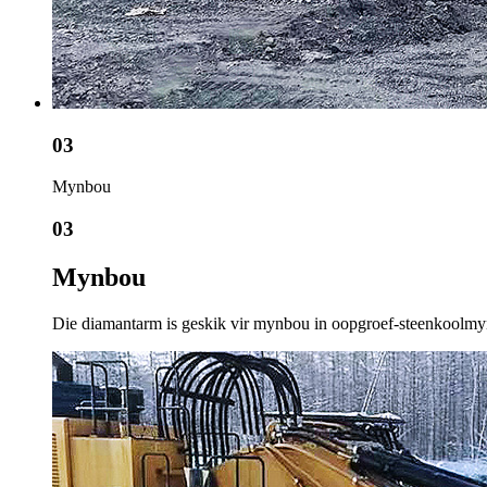
03
Mynbou
03
Mynbou
Die diamantarm is geskik vir mynbou in oopgroef-steenkoolmyne