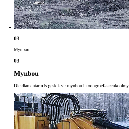
03
Mynbou
03
Mynbou
Die diamantarm is geskik vir mynbou in oopgroef-steenkoolmyne